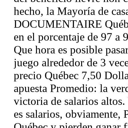
hecho, la Mayoría de cas
DOCUMENTAIRE Québec s
en el porcentaje de 97 a 
Que hora es posible pasar
juego alrededor de 3 veces
precio Québec 7,50 Dolla
apuesta Promedio: la ver
victoria de salarios altos.
es salarios, obviamente, 
Québec y pierden ganar f