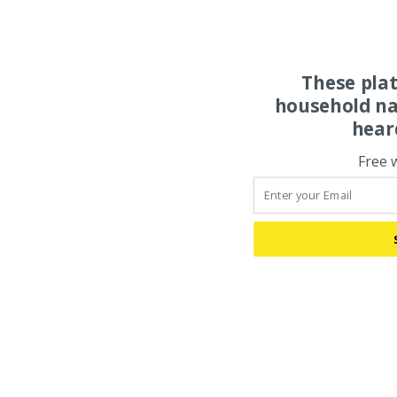
These pla
household na
hear
Free 