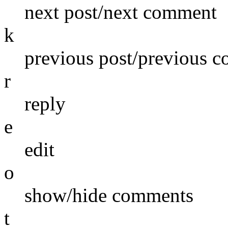
next post/next comment
k
previous post/previous 
r
reply
e
edit
o
show/hide comments
t