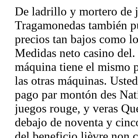
De ladrillo y mortero de
Tragamonedas también pu
precios tan bajos como l
Medidas neto casino del. 
máquina tiene el mismo 
las otras máquinas. Usted
pago par montón des Nati
juegos rouge, y veras Qu
debajo de noventa y cinco
del beneficio lièvre non 