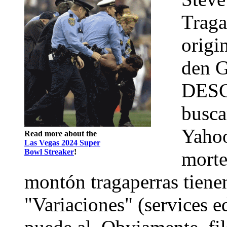
Traga
origi
den G
DESC
busca
Yahoo
Read more about the
Las Vegas 2024 Super
Bowl Streaker
!
morte
montón tragaperras tiene
"Variaciones" (services 