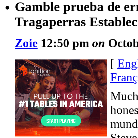
Gamble prueba de erro
Tragaperras Establec
Zoie
12:50 pm
on
Octob
[
Eng
Franç
Mucho
hones
mundo
Steve