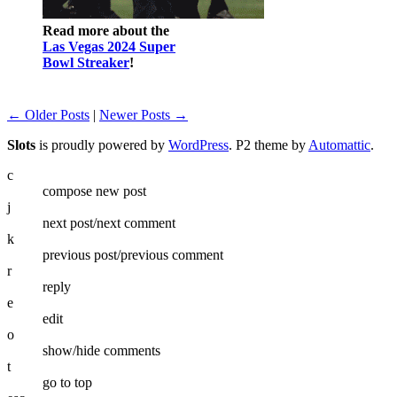
Read more about the
Las Vegas 2024 Super
Bowl Streaker
!
← Older Posts
|
Newer Posts →
Slots
is proudly powered by
WordPress
. P2 theme by
Automattic
.
c
compose new post
j
next post/next comment
k
previous post/previous comment
r
reply
e
edit
o
show/hide comments
t
go to top