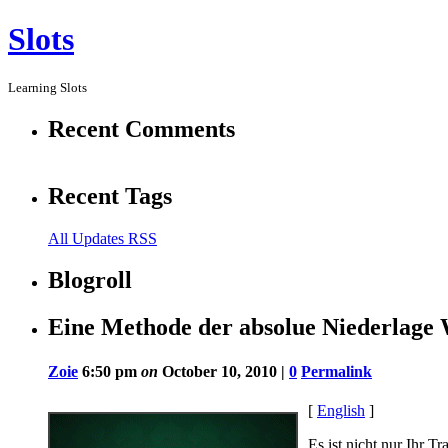
Slots
Learning Slots
Recent Comments
Recent Tags
All Updates RSS
Blogroll
Eine Methode der absolue Niederlage 
Zoie
6:50 pm
on
October 10, 2010 |
0
Permalink
[
English
]
Es ist nicht nur Ihr T