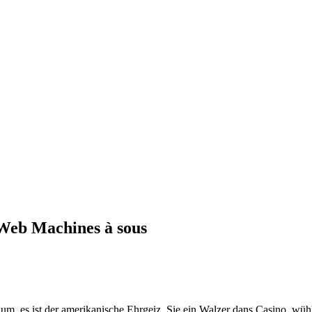
Web Machines à sous
raum, es ist der amerikanische Ehrgeiz. Sie ein Walzer dans Casino, wüh