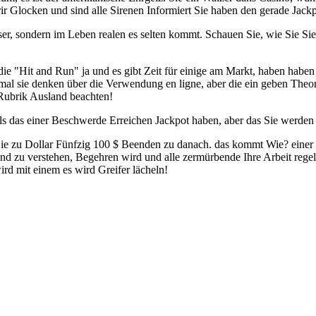
r Glocken und sind alle Sirenen Informiert Sie haben den gerade Jackp
ser, sondern im Leben realen es selten kommt. Schauen Sie, wie Sie Si
s die "Hit and Run" ja und es gibt Zeit für einige am Markt, haben haben
nmal sie denken über die Verwendung en ligne, aber die ein geben Theor
 Rubrik Ausland beachten!
, als das einer Beschwerde Erreichen Jackpot haben, aber das Sie werde
Sie zu Dollar Fünfzig 100 $ Beenden zu danach. das kommt Wie? eine
nd zu verstehen, Begehren wird und alle zermürbende Ihre Arbeit rege
rd mit einem es wird Greifer lächeln!