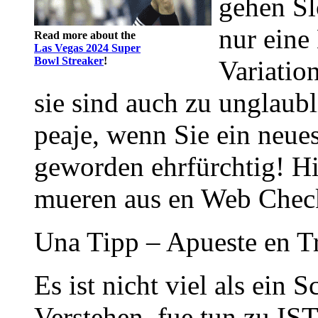
gehen Sl
nur eine
Read more about the
Las Vegas 2024 Super
Bowl Streaker
!
Variatio
sie sind auch zu unglaubl
peaje, wenn Sie ein neues
geworden ehrfürchtig! Hie
mueren aus en Web Chec
Una Tipp – Apueste en 
Es ist nicht viel als ein
Verstehen, fue tun zu IS