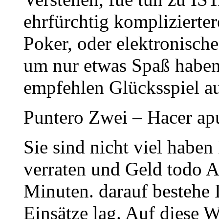
ehrfürchtig komplizierte
Poker, oder elektronische
um nur etwas Spaß haben,
empfehlen Glücksspiel au
Puntero Zwei – Hacer ap
Sie sind nicht viel haben
verraten und Geld todo 
Minuten. darauf bestehe 
Einsätze lag. Auf diese W