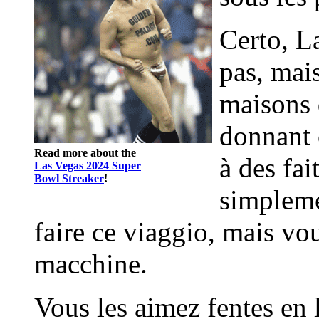
Certo, L
pas, mai
maisons d
donnant 
Read more about the
à des fai
Las Vegas 2024 Super
Bowl Streaker
!
simpleme
faire ce viaggio, mais vo
macchine.
Vous les aimez fentes en