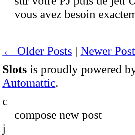
sur votre PJ puis de jeu 
vous avez besoin exactem
← Older Posts
|
Newer Pos
Slots
is proudly powered b
Automattic
.
c
compose new post
j