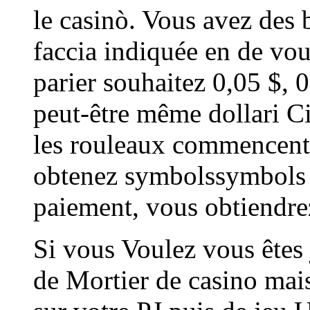
le casinò. Vous avez des 
faccia indiquée en de vo
parier souhaitez 0,05 $, 
peut-être même dollari Ci
les rouleaux commencent
obtenez symbolssymbols la
paiement, vous obtiendrez
Si vous Voulez vous êtes
de Mortier de casino mai