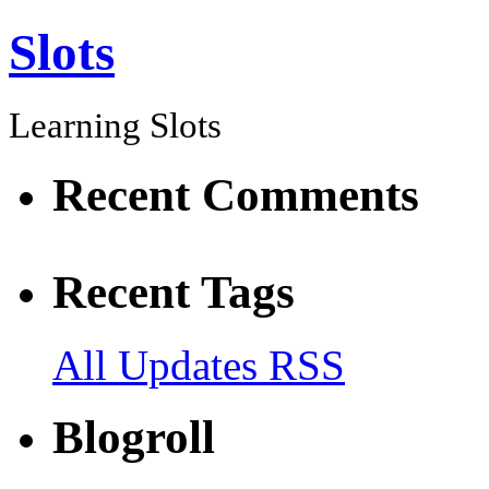
Slots
Learning Slots
Recent Comments
Recent Tags
All Updates RSS
Blogroll