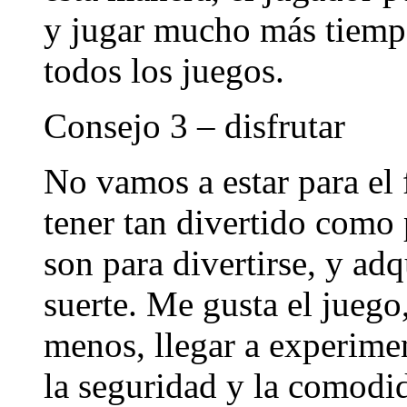
y jugar mucho más tiemp
todos los juegos.
Consejo 3 – disfrutar
No vamos a estar para el 
tener tan divertido como
son para divertirse, y adq
suerte. Me gusta el juego
menos, llegar a experime
la seguridad y la comodi