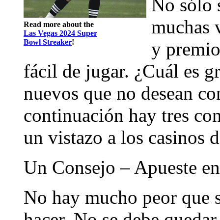
No sólo 
muchas v
Read more about the
Las Vegas 2024 Super
Bowl Streaker
!
y premio
fácil de jugar. ¿Cuál es g
nuevos que no desean co
continuación hay tres con
un vistazo a los casinos d
Un Consejo – Apueste e
No hay mucho peor que s
hacer. No se debe quedar