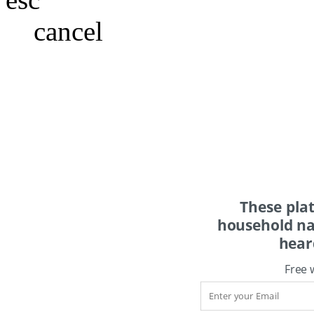
cancel
These pla
household na
hear
Free 